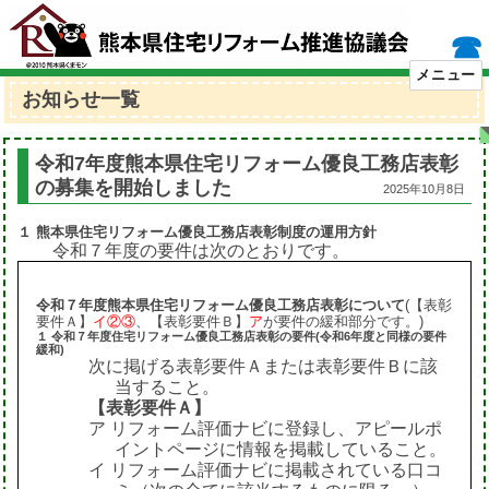
☎
メニュー
お知らせ一覧
令和7年度熊本県住宅リフォーム優良工務店表彰
の募集を開始しました
2025年10月8日
１ 熊本県住宅リフォーム優良工務店表彰制度の運用方針
令和７年度の要件は次のとおりです。
令和７年度熊本県住宅リフォーム優良工務店表彰について
(【表彰
要件Ａ】
イ②③
、【表彰要件Ｂ】
ア
が要件の緩和部分です。)
１ 令和７年度住宅リフォーム優良工務店表彰の要件(令和6年度と同様の要件
緩和)
次に掲げる表彰要件Ａまたは表彰要件Ｂに該
当すること。
【表彰要件Ａ】
ア リフォーム評価ナビに登録し、アピールポ
イントページに情報を掲載していること。
イ リフォーム評価ナビに掲載されている口コ