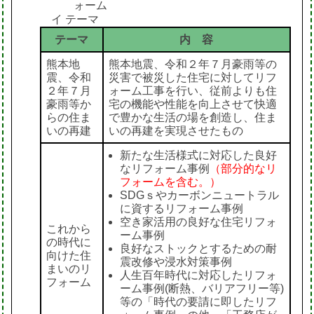
ォーム
イ テーマ
テーマ
内 容
熊本地
熊本地震、令和２年７月豪雨等の
震、令和
災害で被災した住宅に対してリフ
２年７月
ォーム工事を行い、従前よりも住
豪雨等か
宅の機能や性能を向上させて快適
らの住ま
で豊かな生活の場を創造し、住ま
いの再建
いの再建を実現させたもの
新たな生活様式に対応した良好
なリフォーム事例
（部分的なリ
フォームを含む。）
SDGｓやカーボンニュートラル
に資するリフォーム事例
空き家活用の良好な住宅リフォ
これから
ーム事例
の時代に
良好なストックとするための耐
向けた住
震改修や浸水対策事例
まいのリ
人生百年時代に対応したリフォ
フォーム
ーム事例(断熱、バリアフリー等)
等の「時代の要請に即したリフ