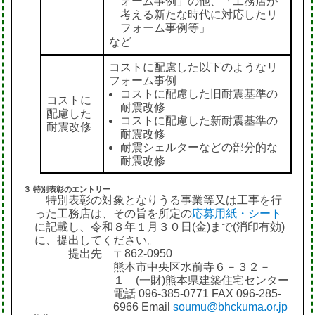
ォーム事例」の他、「工務店が
考える新たな時代に対応したリ
フォーム事例等」
など
コストに配慮した以下のようなリ
フォーム事例
コストに配慮した旧耐震基準の
コストに
耐震改修
配慮した
コストに配慮した新耐震基準の
耐震改修
耐震改修
耐震シェルターなどの部分的な
耐震改修
３ 特別表彰のエントリー
特別表彰の対象となりうる事業等又は工事を行
った工務店は、その旨を所定の
応募用紙・シート
に記載し、令和８年１月３０日(金)まで(消印有効)
に、提出してください。
提出先 〒862-0950
熊本市中央区水前寺６－３２－
１ (一財)熊本県建築住宅センター
電話 096-385-0771 FAX 096-285-
6966 Email
soumu@bhckuma.or.jp